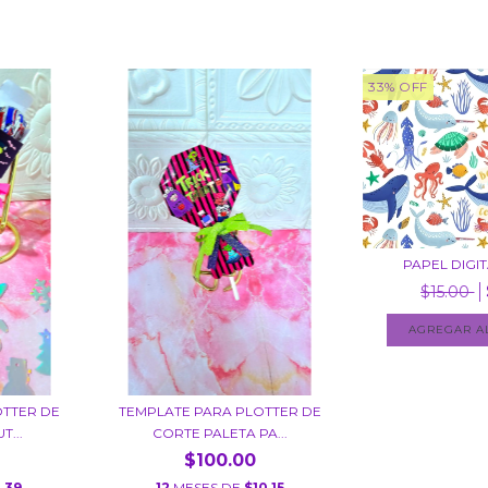
33
%
OFF
PAPEL DIGI
$15.00
OTTER DE
TEMPLATE PARA PLOTTER DE
T...
CORTE PALETA PA...
$100.00
.39
12
MESES DE
$10.15