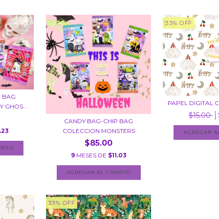
33
%
OFF
P BAG
PAPEL DIGITAL
 GHOS...
$15.00
CANDY BAG-CHIP BAG
COLECCION MONSTERS
.23
$85.00
9
MESES DE
$11.03
33
%
OFF