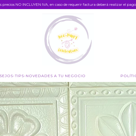
s precios NO INCLUYEN IVA, en caso de requerir factura deberá realizar el pago 
SEJOS-TIPS-NOVEDADES A TU NEGOCIO
POLÍTI