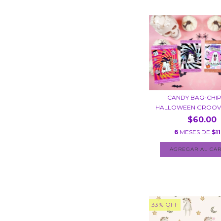
CANDY BAG-CHI
HALLOWEEN GROOVY
$60.00
6
MESES DE
$11
33
%
OFF