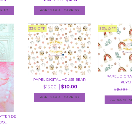
33
%
OFF
33
%
OFF
PAPEL DIGIT
PAPEL DIGITAL HOUSE BEAR
KEYC
$10.00
$15.00
$15.00
OTTER DE
O...