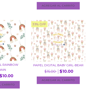
33
%
OFF
AL RAINBOW
PAPEL DIGITAL BABY GIRL-BEAR
HAIN
$10.00
$15.00
$10.00