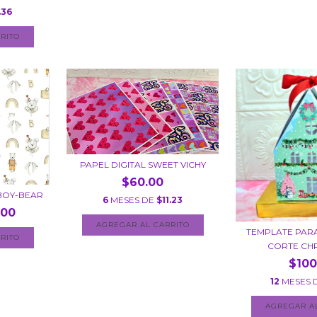
.36
PAPEL DIGITAL SWEET VICHY
$60.00
 BOY-BEAR
6
MESES DE
$11.23
.00
TEMPLATE PAR
CORTE CHR
$100
12
MESES 