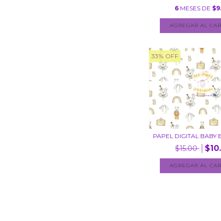
6
MESES DE
$9
33
%
OFF
PAPEL DIGITAL BABY
$10
$15.00