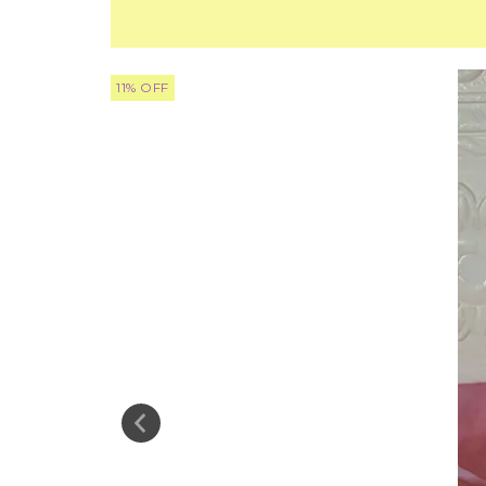
11
%
OFF