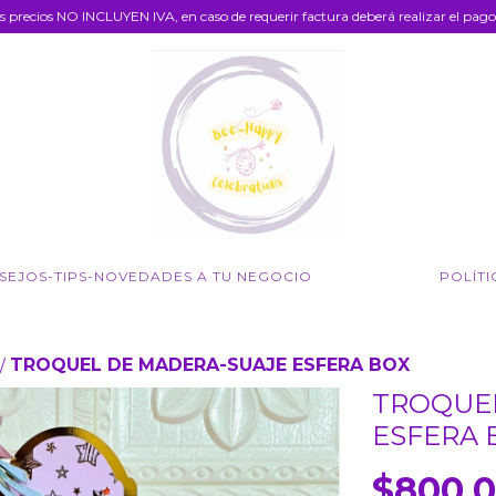
s precios NO INCLUYEN IVA, en caso de requerir factura deberá realizar el pago 
SEJOS-TIPS-NOVEDADES A TU NEGOCIO
POLÍTI
TROQUEL DE MADERA-SUAJE ESFERA BOX
/
TROQUE
ESFERA 
$800.