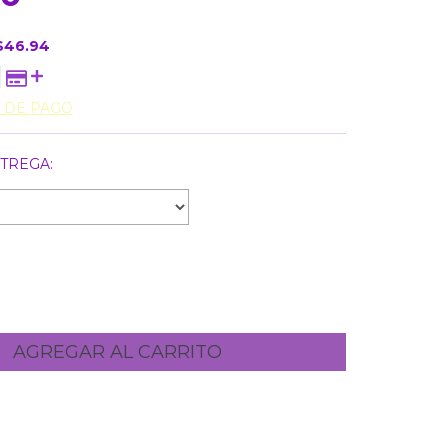
$46.94
 DE PAGO
TREGA:
l CP:
CAMBIAR CP