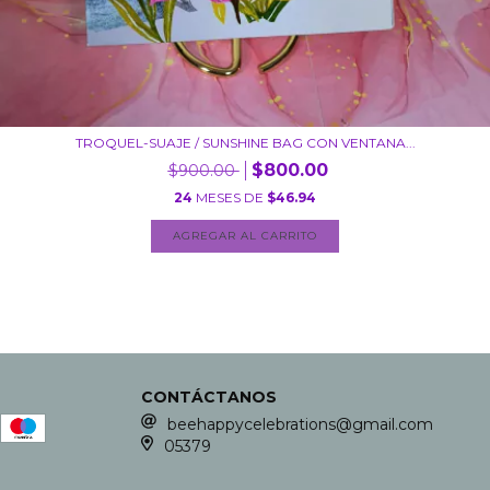
TROQUEL-SUAJE / SUNSHINE BAG CON VENTANA...
$800.00
$900.00
24
MESES DE
$46.94
AGREGAR AL CARRITO
CONTÁCTANOS
beehappycelebrations@gmail.com
05379