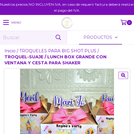
Nuestros precios NO INCLUYEN IVA, en caso de requerir factura deberá realizar
el pago del IVA.
MENÚ
0
PRODUCTOS
Inicio
/
TROQUELES PARA BIG SHOT PLUS
/
TROQUEL-SUAJE / LUNCH BOX GRANDE CON
VENTANA Y CESTA PARA SHAKER